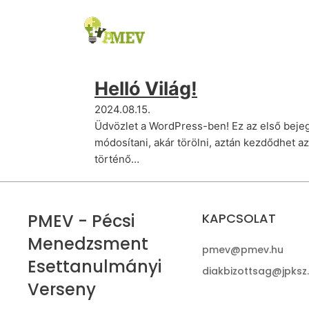
Helló Világ!
2024.08.15.
Üdvözlet a WordPress-ben! Ez az első bejeg
módosítani, akár törölni, aztán kezdődhet az
történő…
PMEV - Pécsi
KAPCSOLAT
Menedzsment
pmev@pmev.hu
Esettanulmányi
diakbizottsag@jpksz
Verseny